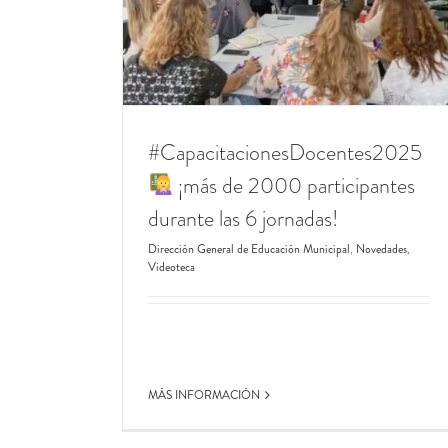
6 jornadas!
Dirección General de Educación Complementar
icipal
Novedades
Dirección General de Educación Municipal
Escu
Municipal Paula A. de Sarmiento
Novedades
Priv
Provinciales
#CapacitacionesDocentes2025
¡más de 2000 participantes
durante las 6 jornadas!
Dirección General de Educación Municipal
,
Novedades
,
Videoteca
MÁS INFORMACIÓN