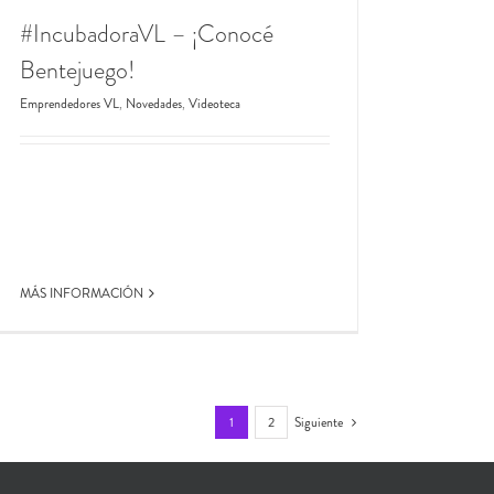
#IncubadoraVL – ¡Conocé
Bentejuego!
Emprendedores VL
,
Novedades
,
Videoteca
MÁS INFORMACIÓN
1
2
Siguiente