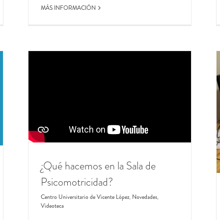
MÁS INFORMACIÓN
Vicente Lopez Campeón: Torneo Latinoamericano de
Escuelas y Clubes de Ajedrez On Line
Dirección General de Educación Complementaria
Escuela
de Ajedrez "Fray Ruy López de Sigura"
Novedades
¿Qué hacemos en la Sala de
Psicomotricidad?
Centro Universitario de Vicente López
,
Novedades
,
Videoteca