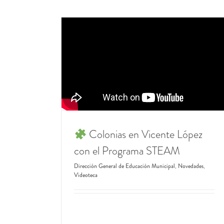
Biblioteca y Ludoteca Infantil “Semilla 
Cuentos”
Dirección General de Educación Municipal
Jardin
Infantes
Novedades
Colonias en Vicente López
con el Programa STEAM
Dirección General de Educación Municipal
,
Novedades
,
Videoteca