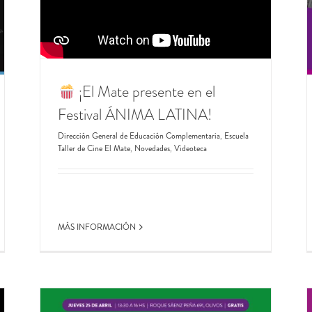
#Feria
2° EDICIÓN EMPRENDE MUJER
Centro Universitario de Vicente López
Emprendedores
VL
Novedades
¡El Mate presente en el
Festival ÁNIMA LATINA!
Dirección General de Educación Complementaria
,
Escuela
Taller de Cine El Mate
,
Novedades
,
Videoteca
MÁS INFORMACIÓN