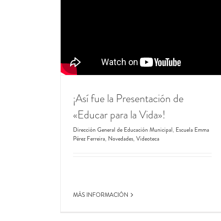
25/04
​ ¡Pepe Menéndez presenta su libro e
Dirección General de Educación Municipal
Escuel
Pérez Ferreira
Novedades
¡Así fue la Presentación de
«Educar para la Vida»!
Dirección General de Educación Municipal
,
Escuela Emma
Pérez Ferreira
,
Novedades
,
Videoteca
MÁS INFORMACIÓN