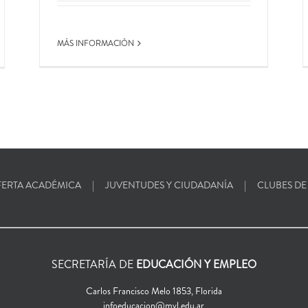
MÁS INFORMACIÓN
ERTA ACADÉMICA
JUVENTUDES Y CIUDADANÍA
CLUBES DE
SECRETARÍA DE
EDUCACIÓN Y EMPLEO
Carlos Francisco Melo 1853, Florida
infoeducacion@mvl.edu.ar