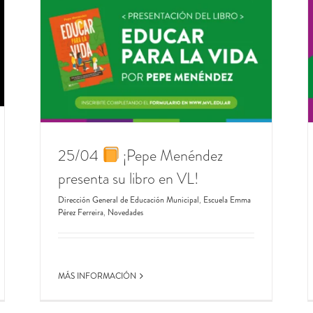
#ConociendoVL
¡Inscribite a las Salidas
n VL!
Educativas 2024!
a Emma
Dirección General de Educación Complementaria
Novedades
25/04
​ ¡Pepe Menéndez
presenta su libro en VL!
Dirección General de Educación Municipal
,
Escuela Emma
Pérez Ferreira
,
Novedades
MÁS INFORMACIÓN