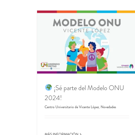
 ONU 2024!
ópez
Novedades
¡Sé parte del Modelo ONU
2024!
Centro Universitario de Vicente López
,
Novedades
MÁS INFORMACIÓN